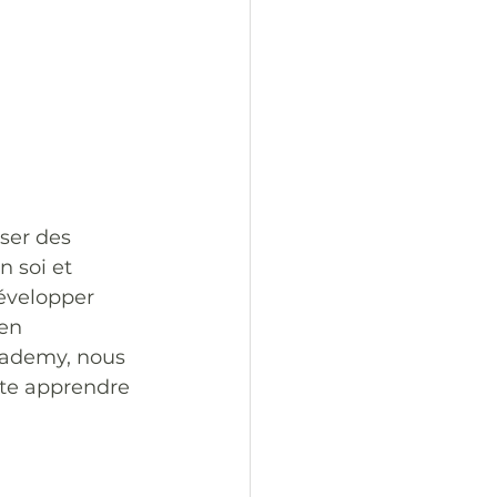
ser des 
n soi et 
évelopper 
en 
cademy, nous 
ite apprendre 