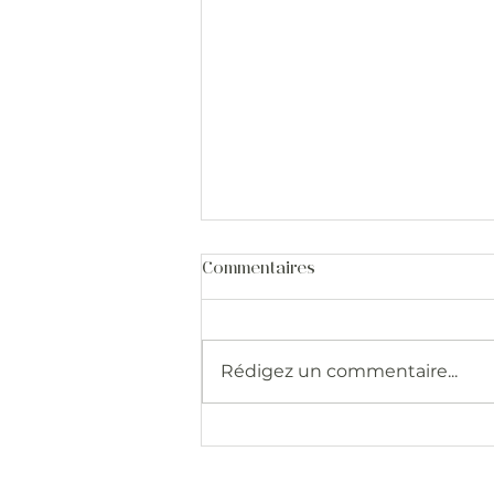
Commentaires
Rédigez un commentaire...
Pourquoi commencer par le
massage californien pour
apprendre à masser ?