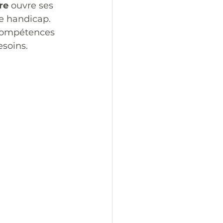
re
 ouvre ses 
e handicap. 
compétences 
esoins.