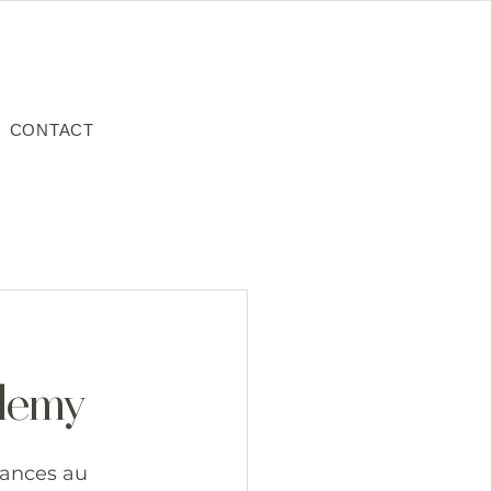
CONTACT
ademy
hances au 