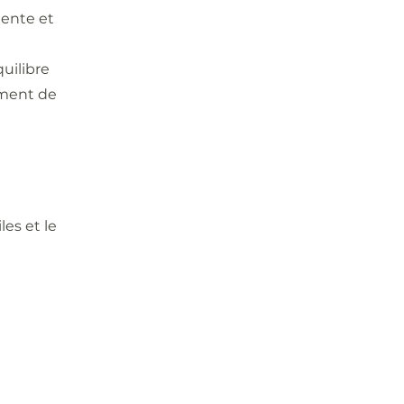
tente et
uilibre
ement de
es et le