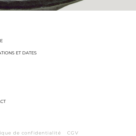
LE
TIONS ET DATES
CT
tique de confidentialité
CGV