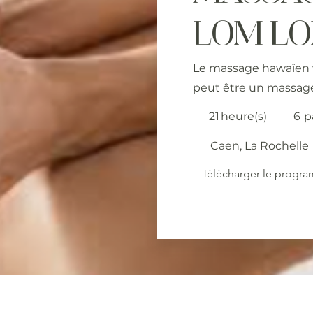
LOM LO
Le massage hawaïen v
peut être un massage 
21
heure(s)
6
p
Caen, La Rochelle
Télécharger le progr