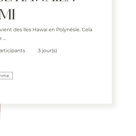
MI
ient des îles Hawaï en Polynésie. Cela
...
articipants
3
jour(s)
amme