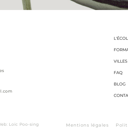
L'ÉCO
FORMA
VILLES
ges
FAQ
BLOG
l.com
CONTA
eb: Loïc Poo-sing
Mentions légales
Poli