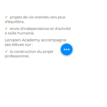
✓
projets de vie orientés vers plus
d’équilibre,
✓
envie d’indépendance et d’activité
à taille humaine.
Lenazen Academy accompagne
ses élèves sur :
✓
la construction du projet
professionnel,
✓
la posture du praticien,
✓
l’installation (cabinet, partenariats,
clientèle locale).
En savoir plus