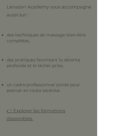
Lenazen Academy vous accompagne
aussi sur:
des techniques de massage bien-être
complètes,
des pratiques favorisant la détente
profonde et le lâcher-prise,
un cadre professionnel solide pour
exercer en toute sérénité.
👉 Explorer les formations
disponibles